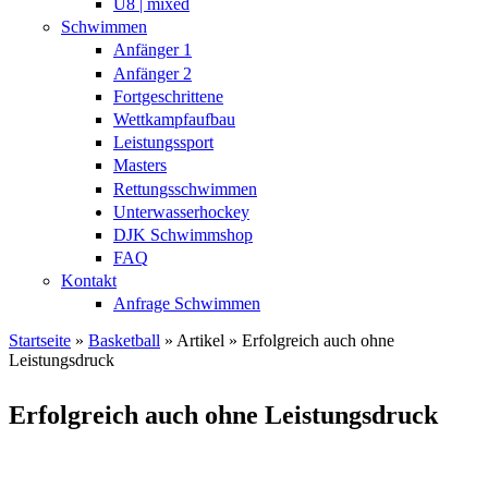
U8 | mixed
Schwimmen
Anfänger 1
Anfänger 2
Fortgeschrittene
Wettkampfaufbau
Leistungssport
Masters
Rettungsschwimmen
Unterwasserhockey
DJK Schwimmshop
FAQ
Kontakt
Anfrage Schwimmen
Startseite
»
Basketball
» Artikel » Erfolgreich auch ohne
Leistungsdruck
Sie sind hier
Erfolgreich auch ohne Leistungsdruck