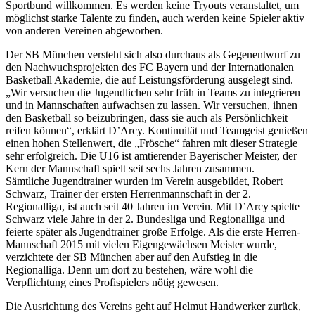
Sportbund willkommen. Es werden keine Tryouts veranstaltet, um
möglichst starke Talente zu finden, auch werden keine Spieler aktiv
von anderen Vereinen abgeworben.
Der SB München versteht sich also durchaus als Gegenentwurf zu
den Nachwuchsprojekten des FC Bayern und der Internationalen
Basketball Akademie, die auf Leistungsförderung ausgelegt sind.
„Wir versuchen die Jugendlichen sehr früh in Teams zu integrieren
und in Mannschaften aufwachsen zu lassen. Wir versuchen, ihnen
den Basketball so beizubringen, dass sie auch als Persönlichkeit
reifen können“, erklärt D’Arcy. Kontinuität und Teamgeist genießen
einen hohen Stellenwert, die „Frösche“ fahren mit dieser Strategie
sehr erfolgreich. Die U16 ist amtierender Bayerischer Meister, der
Kern der Mannschaft spielt seit sechs Jahren zusammen.
Sämtliche Jugendtrainer wurden im Verein ausgebildet, Robert
Schwarz, Trainer der ersten Herrenmannschaft in der 2.
Regionalliga, ist auch seit 40 Jahren im Verein. Mit D’Arcy spielte
Schwarz viele Jahre in der 2. Bundesliga und Regionalliga und
feierte später als Jugendtrainer große Erfolge. Als die erste Herren-
Mannschaft 2015 mit vielen Eigengewächsen Meister wurde,
verzichtete der SB München aber auf den Aufstieg in die
Regionalliga. Denn um dort zu bestehen, wäre wohl die
Verpflichtung eines Profispielers nötig gewesen.
Die Ausrichtung des Vereins geht auf Helmut Handwerker zurück,