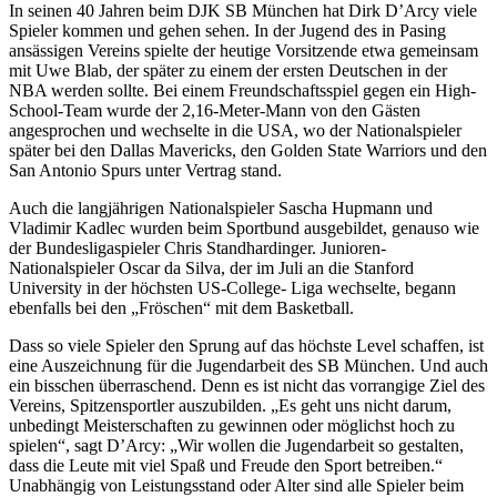
In seinen 40 Jahren beim DJK SB München hat Dirk D’Arcy viele
Spieler kommen und gehen sehen. In der Jugend des in Pasing
ansässigen Vereins spielte der heutige Vorsitzende etwa gemeinsam
mit Uwe Blab, der später zu einem der ersten Deutschen in der
NBA werden sollte. Bei einem Freundschaftsspiel gegen ein High-
School-Team wurde der 2,16-Meter-Mann von den Gästen
angesprochen und wechselte in die USA, wo der Nationalspieler
später bei den Dallas Mavericks, den Golden State Warriors und den
San Antonio Spurs unter Vertrag stand.
Auch die langjährigen Nationalspieler Sascha Hupmann und
Vladimir Kadlec wurden beim Sportbund ausgebildet, genauso wie
der Bundesligaspieler Chris Standhardinger. Junioren-
Nationalspieler Oscar da Silva, der im Juli an die Stanford
University in der höchsten US-College- Liga wechselte, begann
ebenfalls bei den „Fröschen“ mit dem Basketball.
Dass so viele Spieler den Sprung auf das höchste Level schaffen, ist
eine Auszeichnung für die Jugendarbeit des SB München. Und auch
ein bisschen überraschend. Denn es ist nicht das vorrangige Ziel des
Vereins, Spitzensportler auszubilden. „Es geht uns nicht darum,
unbedingt Meisterschaften zu gewinnen oder möglichst hoch zu
spielen“, sagt D’Arcy: „Wir wollen die Jugendarbeit so gestalten,
dass die Leute mit viel Spaß und Freude den Sport betreiben.“
Unabhängig von Leistungsstand oder Alter sind alle Spieler beim